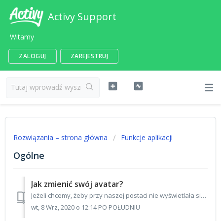
Activy Support
Witamy
ZALOGUJ
ZAREJESTRUJ
Rozwiązania – strona główna
Funkcje aplikacji
Ogólne
Jak zmienić swój avatar?
Jeżeli chcemy, żeby przy naszej postaci nie wyświetlała się standardowa ikona mężczyzny lub kobiety aplikacja daje możliwość ustawienia własnego avatara. ...
wt, 8 Wrz, 2020 o 12:14 PO POŁUDNIU