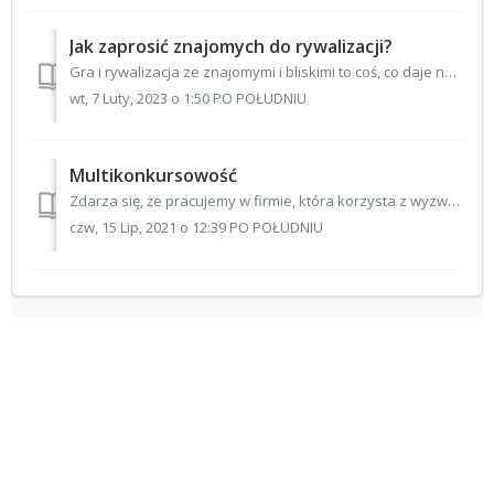
Jak zaprosić znajomych do rywalizacji?
Gra i rywalizacja ze znajomymi i bliskimi to coś, co daje nam jeszcze większego kopa do codziennej jazdy. Niestety ciężko czasem przekonać drugą osobę do po...
wt, 7 Luty, 2023 o 1:50 PO POŁUDNIU
Multikonkursowość
Zdarza się, że pracujemy w firmie, która korzysta z wyzwań Activy. W tym samym czasie odbywa się otwarty konkurs Activy, w którym można wygrać nagrody, a do...
czw, 15 Lip, 2021 o 12:39 PO POŁUDNIU