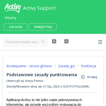
Activy Support
Witamy
ZALOGUJ
ZAREJESTRUJ
Rozwiązania – strona główna
Zasady gry
Punktacja
Podstawowe zasady punktowania
Drukuj
Utworzył(-a): Activy Pomoc
Zmodyfikowano dnia: wt, 31 Sty, 2023 o 4:33 PO POŁUDNIU
Aplikacja Activy to nie tylko zapis pokonywanych
kilometrów, ale przede wszystkim motywacja do